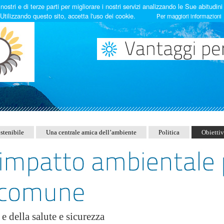
ostri e di terze parti per migliorare i nostri servizi analizzando le Sue abitudini
Utilizzando questo sito, accetta l'uso dei cookie.
Per maggiori informazioni
stenibile
Una centrale amica dell’ambiente
Politica
Obiettiv
e della salute e sicurezza