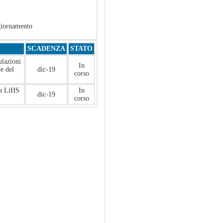
iornamento
SCADENZA
STATO
ulazioni
In
e del
dic-19
corso
ma LiHS
In
dic-19
corso