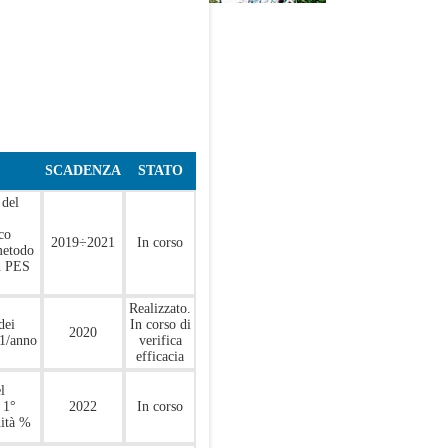
SCADENZA
STATO
del
co
2019÷2021
In corso
metodo
n PES
Realizzato.
dei
In corso di
2020
 1/anno
verifica
efficacia
l
 1°
2022
In corso
nità %