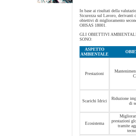
In base ai risultati della valutazi
Sicurezza sul Lavoro, derivanti d
obiettivi di miglioramento sec
OHSAS 18001.
GLI OBIETTIVI AMBIENTALI 
SONO:
ASPETTO
OBIE
AMBIENTALE
Mantenimen
Prestazioni
C
Riduzione imp
Scarichi Idrici
di s
Migliora
prestazioni gl
Ecosistema
tramite a
tecn