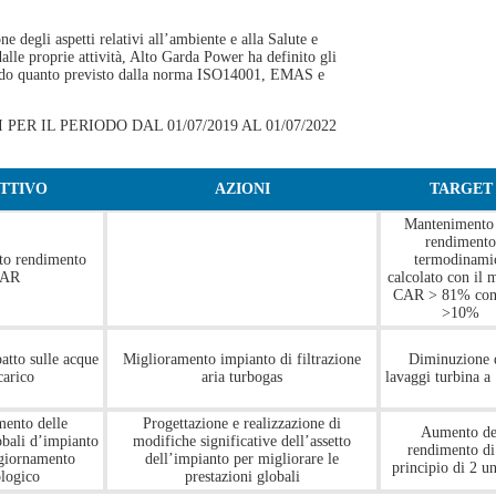
one degli aspetti relativi all’ambiente e alla Salute e
alle proprie attività, Alto Garda Power ha definito gli
ondo quanto previsto dalla norma ISO14001, EMAS e
PER IL PERIODO DAL 01/07/2019 AL 01/07/2022
TTIVO
AZIONI
TARGET
Mantenimento 
rendimento
to rendimento
termodinami
AR
calcolato con il 
CAR > 81% co
>10%
atto sulle acque
Miglioramento impianto di filtrazione
Diminuzione 
carico
aria turbogas
lavaggi turbina a
mento delle
Progettazione e realizzazione di
Aumento de
obali d’impianto
modifiche significative dell’assetto
rendimento di
ggiornamento
dell’impianto per migliorare le
principio di 2 u
ologico
prestazioni globali